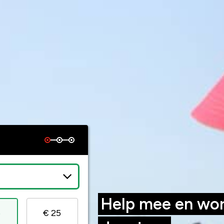
Help mee en wo
5
€ 25