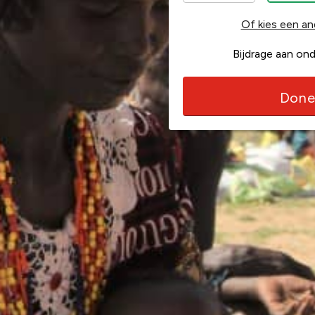
Of kies een an
Bijdrage aan on
Done