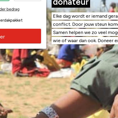
donateur
der bedrag
Elke dag wordt er iemand ger
derdakpakket
conflict. Door jouw steun kome
Samen helpen we zo veel moge
er
wie of waar dan ook. Doneer en