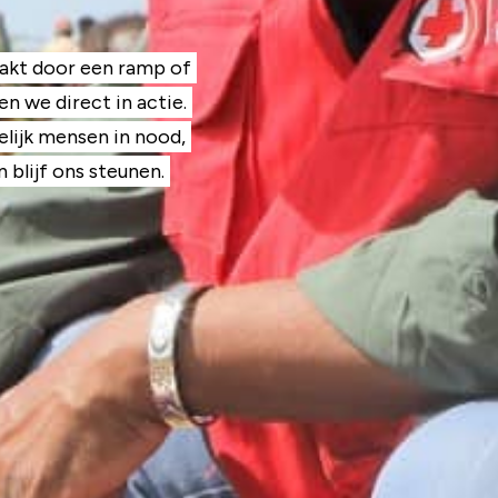
aakt door een ramp of
n we direct in actie.
lijk mensen in nood,
 blijf ons steunen.