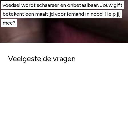
voedsel wordt schaarser en onbetaalbaar. Jouw gift
betekent een maaltijd voor iemand in nood. Help jij
mee?
Veelgestelde vragen
Komt mijn geld goed terecht?
Absoluut. Bij het Rode Kruis doen we er alles aan
om jouw donatie zo goed mogelijk in te zetten. Van
elke euro die we in 2025 uitgaven ging €0,91 naar
de hulpverlening.
Met jouw bijdrage sta je klaar voor mensen in nood,
dichtbij en ver weg. Schrijf je in voor
onze