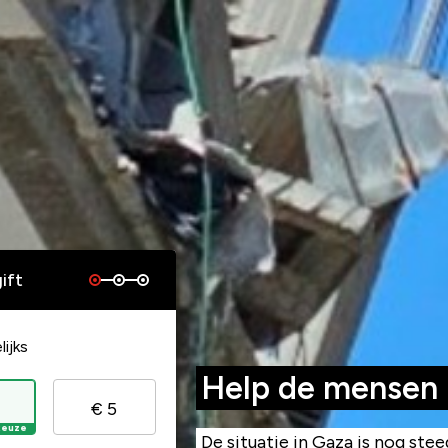
ift
ijks
Help de mensen 
€ 5
keuze
De situatie in Gaza is nog steed