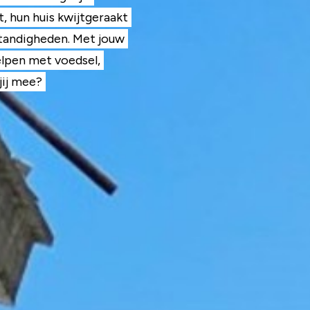
, hun huis kwijtgeraakt
standigheden. Met jouw
elpen met voedsel,
jij mee?