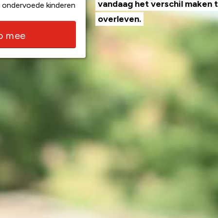
vandaag het verschil maken
 ondervoede kinderen
overleven.
lp mee