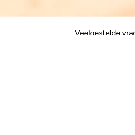
Veelgestelde vra
Wordt mijn donatie g
Absoluut. Bij het Rode
die we in 2025 uitgave
Het geld dat we binnen
gevallen kan het gebe
hulpverlening. In dat
Ik wil liever mijn dona
Voor hulp in Soedan 