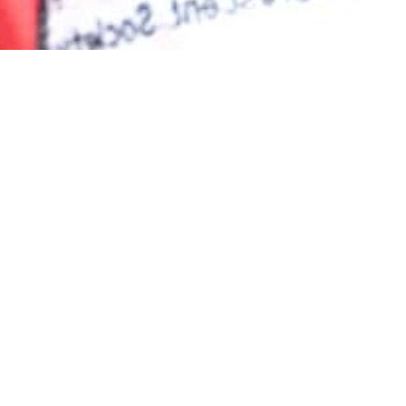
n te zetten. Van elke euro
n. In uitzonderlijke
nnen besteden aan de
crisisgebieden te helpen.
er vermelding van