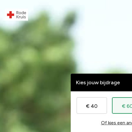
Kies jouw bijdrage
€ 40
€ 6
Of kies een an