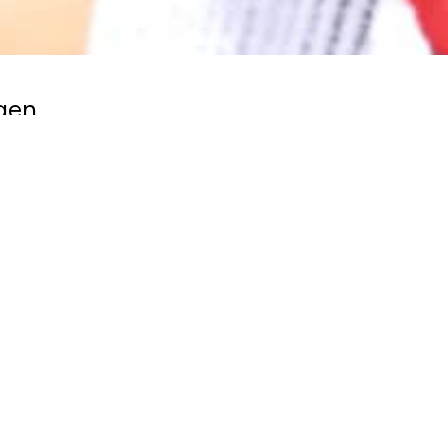
gen
oed besteed?
 Kruis doen we er alles aan om jouw donatie zo goed mogelijk i
n ging €0,91 naar de hulpverlening.
krijgen bij deze actie, is bedoeld om mensen te helpen in Soeda
uren dat we meer geld binnenkrijgen voor een ramp dan we ku
 geval gebruiken we jouw donatie om mensen in andere ramp- of 
tie zelf overschrijven. Welk rekeningnummer kan ik gebruiken?
kun je rekeningnummer NL33 INGB 0000 0008 81 gebruiken ond