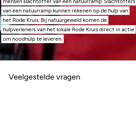
mensen slachtoffer van een natuurramp. Slachtoffers
van een natuurramp kunnen rekenen op de hulp van
het Rode Kruis. Bij natuurgeweld komen de
hulpverleners van het lokale Rode Kruis direct in actie
om noodhulp te leveren.
Veelgestelde vragen
Komt mijn geld goed terecht?
Absoluut. Bij het Rode Kruis doen we er alles aan
om jouw donatie zo goed mogelijk in te zetten. Van
elke euro die we in 2025 uitgaven ging €0,91 naar
de hulpverlening.