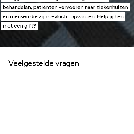
behandelen, patiënten vervoeren naar ziekenhuizen
en mensen die zijn gevlucht opvangen. Help jij hen
met een gift?
Veelgestelde vragen
Komt mijn geld goed terecht?
Absoluut. Bij het Rode Kruis doen we er alles aan
om jouw donatie zo goed mogelijk in te zetten. Van
elke euro die we in 2025 uitgaven ging €0,91 naar
de hulpverlening.
Het geld dat we binnenkrijgen bij deze actie, is