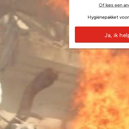
Of kies een an
Hygiënepakket voor
Ja, ik he