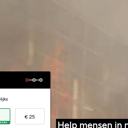
ijks
0
€ 25
Help mensen in 
ozen