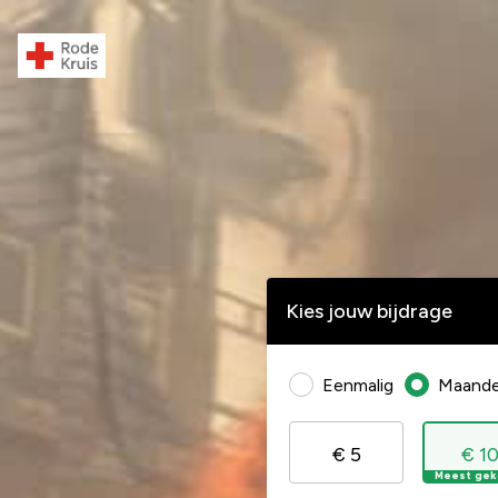
Kies jouw bijdrage
Eenmalig
Maandel
€ 5
€ 1
Meest gek