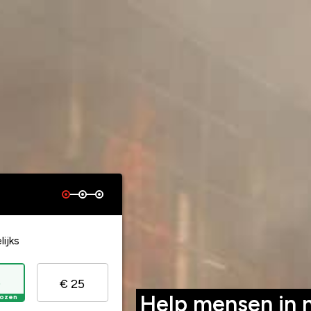
ijks
0
€ 25
Help mensen in 
ozen