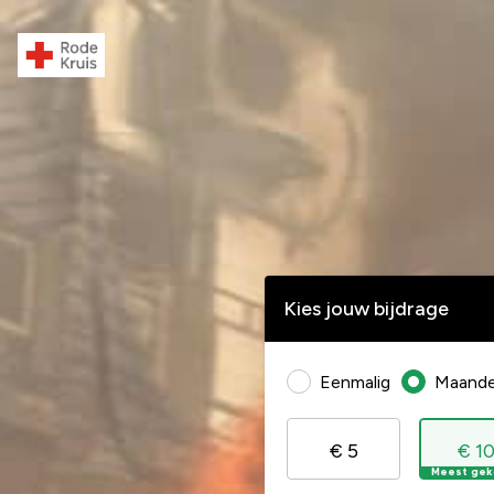
Kies jouw bijdrage
Eenmalig
Maandel
€ 5
€ 1
Meest gek