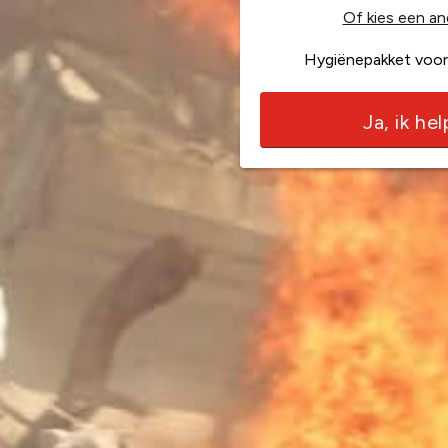
Of kies een an
Hygiënepakket voor
Ja, ik he