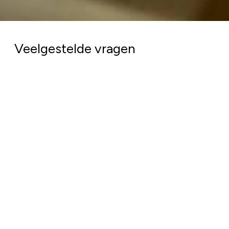
Veelgestelde vragen
Wordt mijn donatie goed besteed?
Bij het Rode Kruis doen we er alles aan om jouw
donatie zo goed mogelijk in te zetten. Van elke euro
die we in 2025 uitgaven ging €0,91 naar de
hulpverlening.
Het geld dat we binnenkrijgen bij deze actie, is
bedoeld om de mensen te helpen die worden
geraakt door de aardbevingen in Venezuela. In
uitzonderlijke gevallen kan het gebeuren dat we
meer geld binnenkrijgen voor een ramp dan we
kunnen besteden aan de hulpverlening. In dat geval